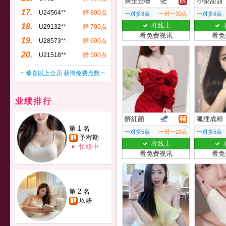
爽歪歪噢
小梨甜甜
17.
U24564**
赠 800点
一对多8点
一对一30点
一对多6点
在线上
18.
U29132**
赠 700点
看免费视讯
看免
19.
U28573**
赠 600点
20.
U21518**
赠 500点
~ 恭喜以上会员 获得免费点数 ~
业绩排行
醉紅顏
狐狸成精
第 1 名
一对多5点
一对一20点
一对多5点
予宥期
在线上
忙線中
看免费视讯
看免
第 2 名
玖妍