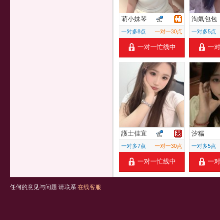
萌小妹琴
淘氣包包
一对多8点
一对一30点
一对多5点
一对一忙线中
一
護士佳宜
汐糯
一对多7点
一对一30点
一对多5点
一对一忙线中
一
任何的意见与问题 请联系
在线客服