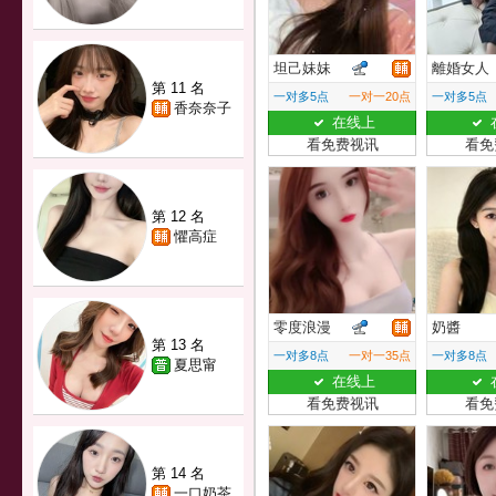
坦己妹妹
離婚女人
第 11 名
一对多5点
一对一20点
一对多5点
香奈奈子
在线上
看免费视讯
看免
第 12 名
懼高症
零度浪漫
奶醬
第 13 名
一对多8点
一对一35点
一对多8点
夏思甯
在线上
看免费视讯
看免
第 14 名
一口奶茶