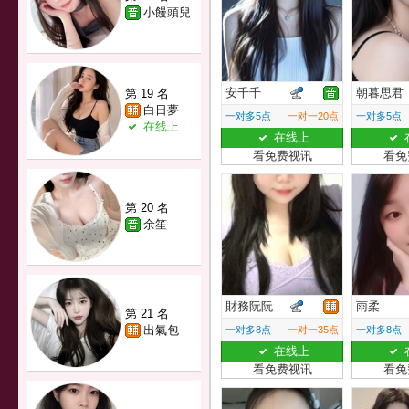
小饅頭兒
安千千
朝暮思君
第 19 名
白日夢
一对多5点
一对一20点
一对多5点
在线上
在线上
看免费视讯
看免
第 20 名
余笙
財務阮阮
雨柔
第 21 名
出氣包
一对多8点
一对一35点
一对多8点
在线上
看免费视讯
看免