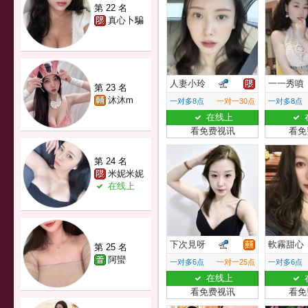
第 22 名
真心卜騙
人妻小玲
一一秀噴
第 23 名
沐沐m
一对多8点
一对一30点
一对多8点
在线上
看免费视讯
看免
第 24 名
米妮米妮
在线上
下次見呀
軟霧甜心
第 25 名
阿蠻
一对多6点
一对一25点
一对多6点
在线上
看免费视讯
看免