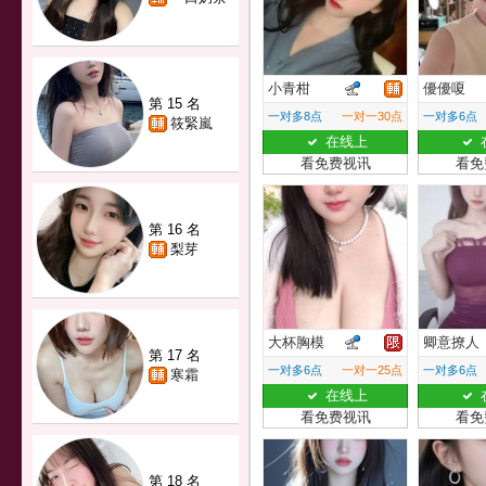
小青柑
優優嗄
第 15 名
一对多8点
一对一30点
一对多6点
筱緊嵐
在线上
看免费视讯
看免
第 16 名
梨芽
大杯胸模
卿意撩人
第 17 名
一对多6点
一对一25点
一对多6点
寒霜
在线上
看免费视讯
看免
第 18 名