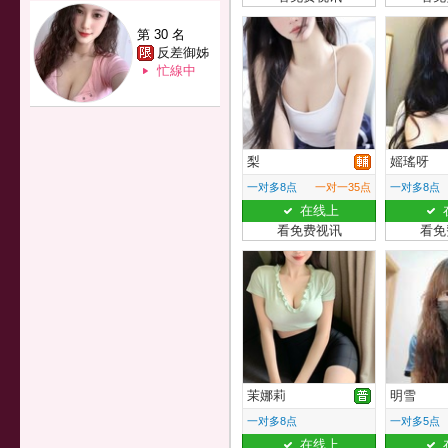
第 30 名
反差御姊
忙線中
梨
媱瑤呀
一对多8点
一对一35点
一对多8点
在线上
看免费视讯
看免
茉娜莉
明雪
一对多8点
一对多5点
在线上