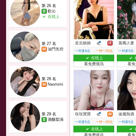
第 26 名
歡沁
在线上
皇后娘娘
孤獨人妻
第 27 名
油門失控
一对多6点
一对一25点
一对多5点
在线上
看免费视讯
看免
第 28 名
Naomimi
第 29 名
玫玫寶寶
迪麗熱酒
酒釀梨渦
一对多5点
一对一20点
一对多5点
在线上
看免费视讯
看免