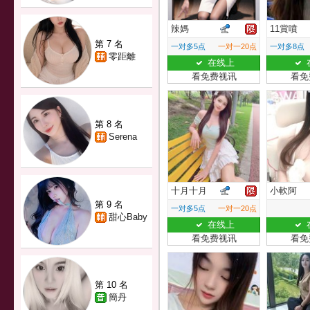
辣媽
11賞噴
第 7 名
一对多5点
一对一20点
一对多8点
零距離
在线上
看免费视讯
看免
第 8 名
Serena
十月十月
小軟阿
第 9 名
一对多5点
一对一20点
甜心Baby
在线上
看免费视讯
看免
第 10 名
簡丹