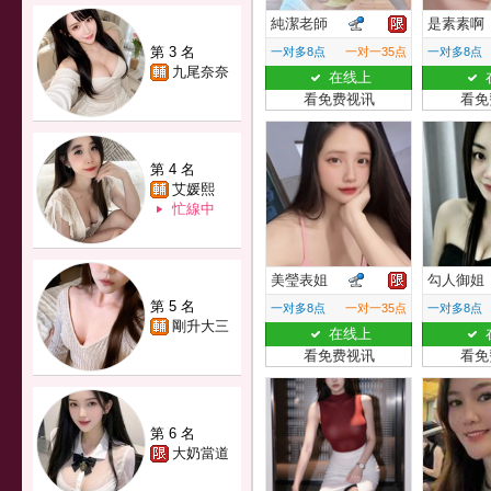
純潔老師
是素素啊
第 3 名
一对多8点
一对一35点
一对多8点
九尾奈奈
在线上
看免费视讯
看免
第 4 名
艾媛熙
忙線中
美瑩表姐
勾人御姐
第 5 名
一对多8点
一对一35点
一对多8点
剛升大三
在线上
看免费视讯
看免
第 6 名
大奶當道