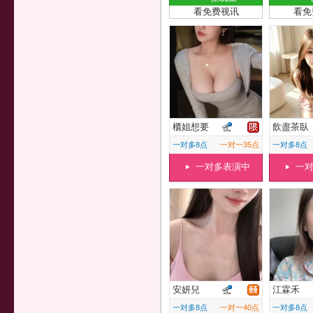
看免费视讯
看免
櫃姐想要
飲盡茶臥
一对多8点
一对一35点
一对多8点
一对多表演中
一
安妍兒
江霖禾
一对多8点
一对一40点
一对多8点