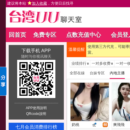
建议将本站
加入收藏
，方便日后找寻
回首页
免费专区
点数充值中心
会员登
使用第三方代充，可能導
溫馨提醒
下载手机 APP
當。
随时与你视讯聊天
业绩排行
一对多收费
一对一
全部在線
台妹专区
內地主播
APP使用說明
QRcode說明
奶桃
爽飛飛
七月会员消费排行榜