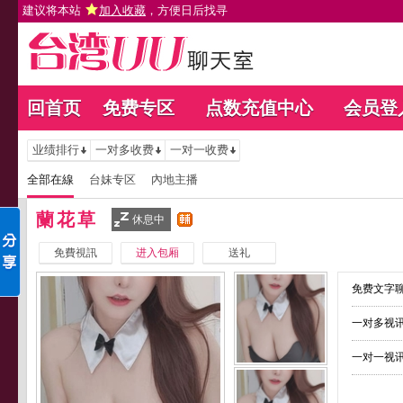
建议将本站
加入收藏
，方便日后找寻
回首页
免费专区
点数充值中心
会员登
业绩排行
一对多收费
一对一收费
全部在線
台妹专区
內地主播
蘭花草
休息中
免費視訊
进入包厢
送礼
免费文字聊
一对多视讯
一对一视讯