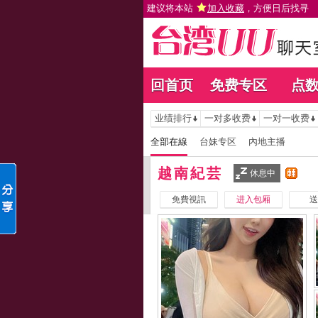
建议将本站
加入收藏
，方便日后找寻
回首页
免费专区
点
业绩排行
一对多收费
一对一收费
全部在線
台妹专区
內地主播
越南紀芸
休息中
免費視訊
进入包厢
送