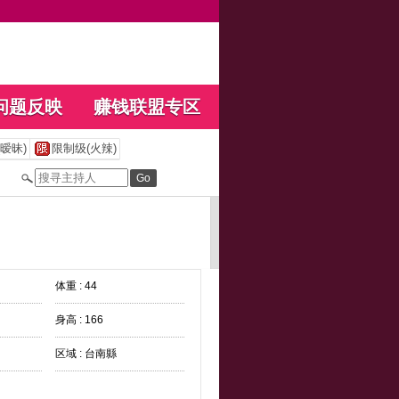
问题反映
赚钱联盟专区
暧昧)
限制级(火辣)
体重 : 44
身高 : 166
区域 : 台南縣