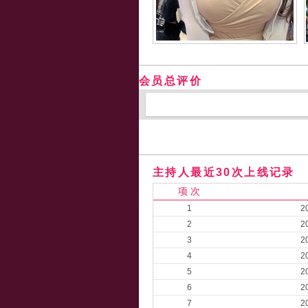
会员总评价
主持人最近30次上线记录
项 次
1
2
2
2
3
2
4
2
5
2
6
2
7
2