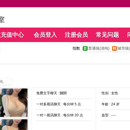
数充值中心
会员登入
注册会员
常见问题
指数
普通级(清纯)
辅导级(
礼
免费文字聊天 :
關閉
性别 : 女性
一对多视讯聊天 :
每分钟 5 点
年龄 : 24 岁
一对一视讯聊天 :
每分钟 20 点
血型 : ----