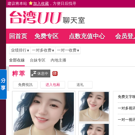
建议将本站
加入收藏
，方便日后找寻
回首页
免费专区
点数充值中心
会员登
业绩排行
一对多收费
一对一收费
全部在線
台妹专区
內地主播
粹萃
休息中
免費視訊
进入包厢
送礼
免费文字聊
一对多视讯
一对一视讯