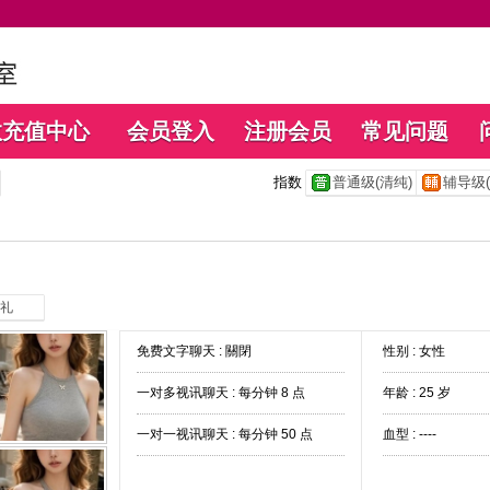
数充值中心
会员登入
注册会员
常见问题
指数
普通级(清纯)
辅导级(
礼
免费文字聊天 :
關閉
性别 : 女性
一对多视讯聊天 :
每分钟 8 点
年龄 : 25 岁
一对一视讯聊天 :
每分钟 50 点
血型 : ----