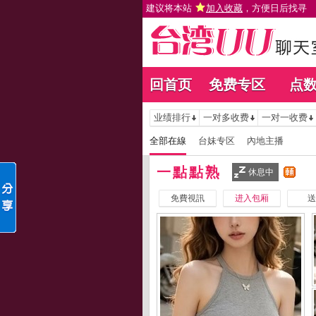
建议将本站
加入收藏
，方便日后找寻
回首页
免费专区
点
业绩排行
一对多收费
一对一收费
全部在線
台妹专区
內地主播
一點點熟
休息中
免費視訊
进入包厢
送