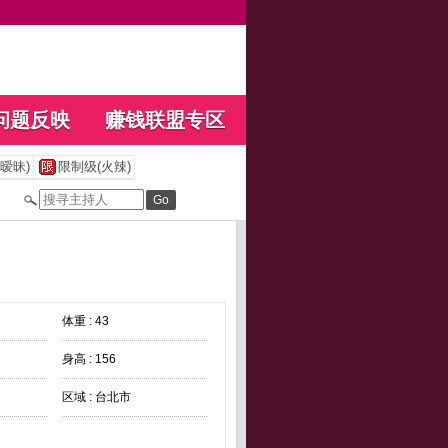
问题反映
赚钱联盟专区
暧昧)
限制级(火辣)
体重 : 43
身高 : 156
区域 : 台北市