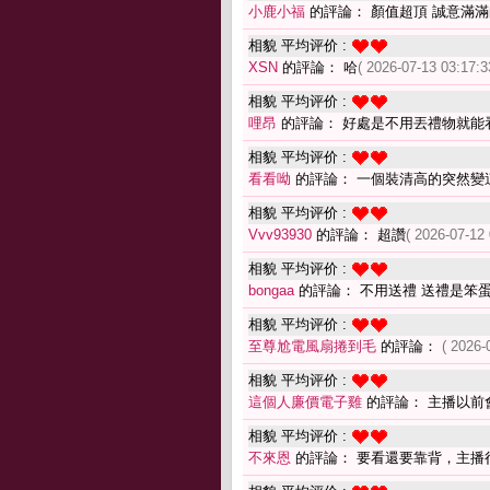
小鹿小福
的評論： 顏值超頂 誠意滿滿的
相貌 平均评价 :
XSN
的評論： 哈
( 2026-07-13 03:17:3
相貌 平均评价 :
哩昂
的評論： 好處是不用丟禮物就能
相貌 平均评价 :
看看呦
的評論： 一個裝清高的突然變
相貌 平均评价 :
Vvv93930
的評論： 超讚
( 2026-07-12 
相貌 平均评价 :
bongaa
的評論： 不用送禮 送禮是笨
相貌 平均评价 :
至尊尬電風扇捲到毛
的評論：
( 2026-
相貌 平均评价 :
這個人廉價電子雞
的評論： 主播以前
相貌 平均评价 :
不來恩
的評論： 要看還要靠背，主播