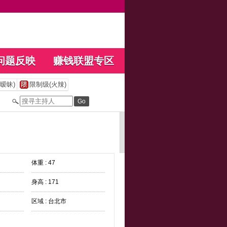
问题反映
赚钱联盟专区
暧昧)
限制级(火辣)
体重 : 47
身高 : 171
区域 : 台北市