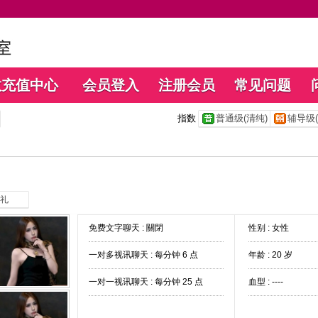
数充值中心
会员登入
注册会员
常见问题
指数
普通级(清纯)
辅导级(
礼
免费文字聊天 :
關閉
性别 : 女性
一对多视讯聊天 :
每分钟 6 点
年龄 : 20 岁
一对一视讯聊天 :
每分钟 25 点
血型 : ----