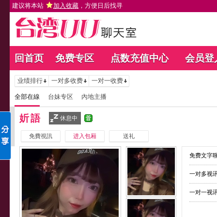
建议将本站
加入收藏
，方便日后找寻
回首页
免费专区
点数充值中心
会员登
业绩排行
一对多收费
一对一收费
全部在線
台妹专区
內地主播
妡語
休息中
免費視訊
进入包厢
送礼
免费文字聊
一对多视讯
一对一视讯