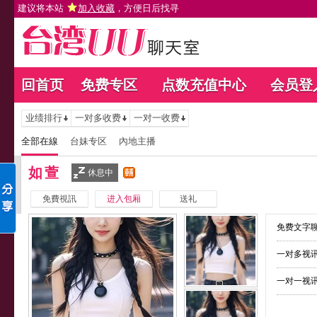
建议将本站
加入收藏
，方便日后找寻
回首页
免费专区
点数充值中心
会员登
业绩排行
一对多收费
一对一收费
全部在線
台妹专区
內地主播
如萱
休息中
免費視訊
进入包厢
送礼
免费文字聊
一对多视讯
一对一视讯