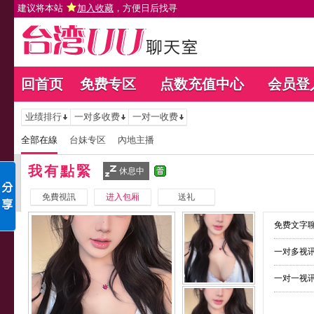
建议将本站
加入收藏
，方便日后找寻
回首页
免费专区
点数充值中心
会员登
业绩排行
一对多收费
一对一收费
全部在線
台妹专区
內地主播
我有點緊
休息中
免費視訊
进入包厢
送礼
免费文字聊
一对多视讯
一对一视讯