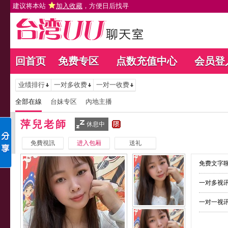
建议将本站
加入收藏
，方便日后找寻
回首页
免费专区
点数充值中心
会员登
业绩排行
一对多收费
一对一收费
全部在線
台妹专区
內地主播
萍兒老師
休息中
免費視訊
进入包厢
送礼
免费文字聊
一对多视讯
一对一视讯