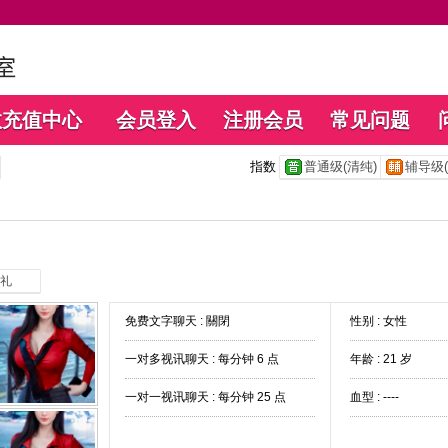
数充值中心
会员登入
注册会员
常见问题
指数
普通级(清纯)
辅导级(
礼
免费文字聊天 :
關閉
性别 : 女性
一对多视讯聊天 :
每分钟 6 点
年龄 : 21 岁
一对一视讯聊天 :
每分钟 25 点
血型 : ----