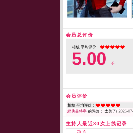
会员总评价
相貌 平均评价 :
5.00
分
会员评价
相貌 平均评价 :
經典曼特寧
的評論： 太美了
( 2026-07
主持人最近30次上线记录
项 次