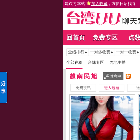
建议将本站
加入收藏
，方便日后找寻
回首页
免费专区
点
业绩排行
一对多收费
一对一收费
全部在線
台妹专区
內地主播
越南民旭
休息中
免費視訊
进入包厢
送