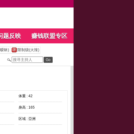
问题反映
赚钱联盟专区
暧昧)
限制级(火辣)
体重 : 42
身高 : 165
区域 : 亞洲