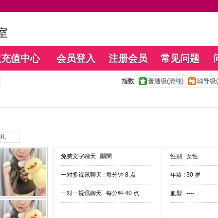
数充值中心
会员登入
注册会员
常见问题
指数
普通级(清纯)
辅导级(
礼
免费文字聊天 :
關閉
性别 : 女性
一对多视讯聊天 :
每分钟 8 点
年龄 : 30 岁
一对一视讯聊天 :
每分钟 40 点
血型 : ----