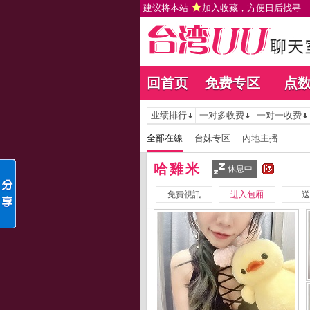
建议将本站
加入收藏
，方便日后找寻
回首页
免费专区
点
业绩排行
一对多收费
一对一收费
全部在線
台妹专区
內地主播
哈雞米
休息中
免費視訊
进入包厢
送