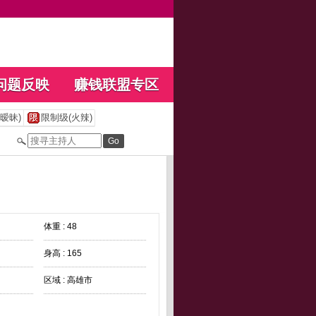
问题反映
赚钱联盟专区
暧昧)
限制级(火辣)
体重 : 48
身高 : 165
区域 : 高雄市