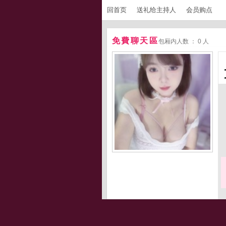
回首页
送礼给主持人
会员购点
免費聊天區
包厢内人数 ： 0 人