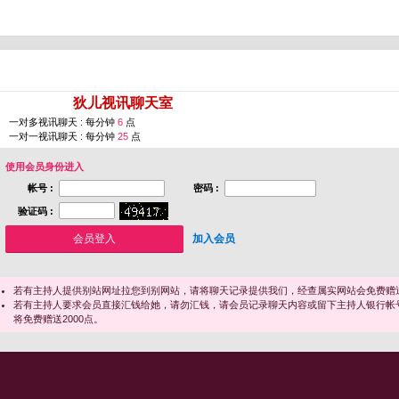
您即将进入 [
狄儿视讯聊天室
]
一对多视讯聊天 : 每分钟
6
点
一对一视讯聊天 : 每分钟
25
点
使用会员身份进入
帐号 :
密码 :
验证码 :
加入会员
若有主持人提供别站网址拉您到别网站，请将聊天记录提供我们，经查属实网站会免费赠送
若有主持人要求会员直接汇钱给她，请勿汇钱，请会员记录聊天内容或留下主持人银行帐
将免费赠送2000点。