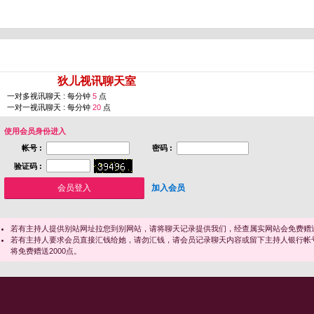
您即将进入 [
狄儿视讯聊天室
]
一对多视讯聊天 : 每分钟
5
点
一对一视讯聊天 : 每分钟
20
点
使用会员身份进入
帐号 :
密码 :
验证码 :
加入会员
若有主持人提供别站网址拉您到别网站，请将聊天记录提供我们，经查属实网站会免费赠送
若有主持人要求会员直接汇钱给她，请勿汇钱，请会员记录聊天内容或留下主持人银行帐
将免费赠送2000点。