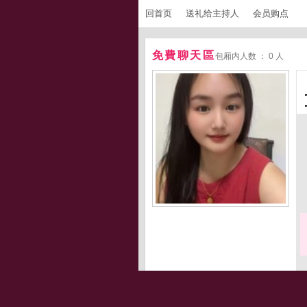
回首页
送礼给主持人
会员购点
免費聊天區
包厢内人数 ： 0 人