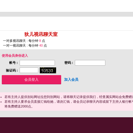
您即将进入 [
狄儿视讯聊天室
]
一对多视讯聊天 : 每分钟
8
点
一对一视讯聊天 : 每分钟
40
点
使用会员身份进入
帐号 :
密码 :
验证码 :
加入会员
若有主持人提供别站网址拉您到别网站，请将聊天记录提供我们，经查属实网站会免费赠送
若有主持人要求会员直接汇钱给她，请勿汇钱，请会员记录聊天内容或留下主持人银行帐
将免费赠送2000点。