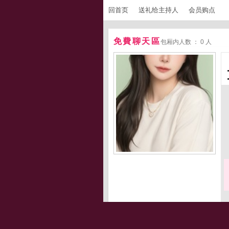
回首页
送礼给主持人
会员购点
免費聊天區
包厢内人数 ： 0 人