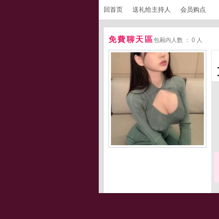
回首页
送礼给主持人
会员购点
免費聊天區
包厢内人数 ： 0 人