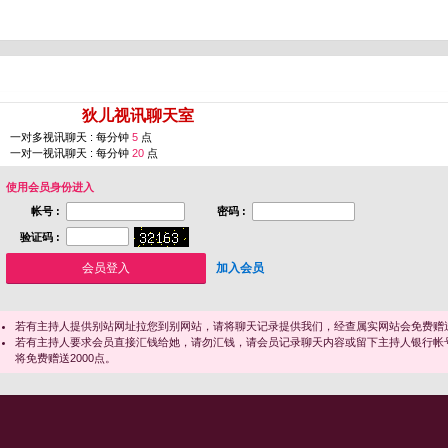
您即将进入 [
狄儿视讯聊天室
]
一对多视讯聊天 : 每分钟
5
点
一对一视讯聊天 : 每分钟
20
点
使用会员身份进入
帐号 :
密码 :
验证码 :
加入会员
若有主持人提供别站网址拉您到别网站，请将聊天记录提供我们，经查属实网站会免费赠送
若有主持人要求会员直接汇钱给她，请勿汇钱，请会员记录聊天内容或留下主持人银行帐
将免费赠送2000点。