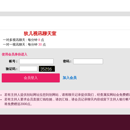
您即将进入 [
狄儿视讯聊天室
]
一对多视讯聊天 : 每分钟
8
点
一对一视讯聊天 : 每分钟
30
点
使用会员身份进入
帐号 :
密码 :
验证码 :
加入会员
若有主持人提供别站网址拉您到别网站，请将聊天记录提供我们，经查属实网站会免费赠送
若有主持人要求会员直接汇钱给她，请勿汇钱，请会员记录聊天内容或留下主持人银行帐
将免费赠送2000点。