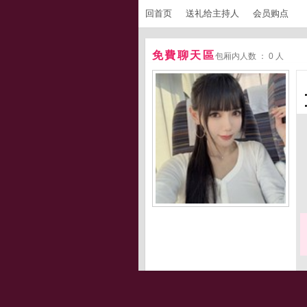
回首页
送礼给主持人
会员购点
免費聊天區
包厢内人数 ： 0 人