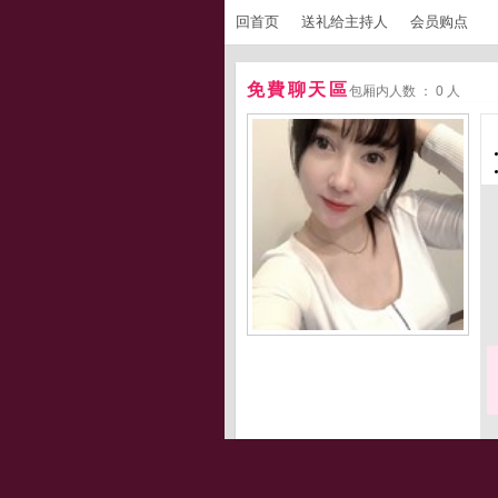
回首页
送礼给主持人
会员购点
免費聊天區
包厢内人数 ： 0 人