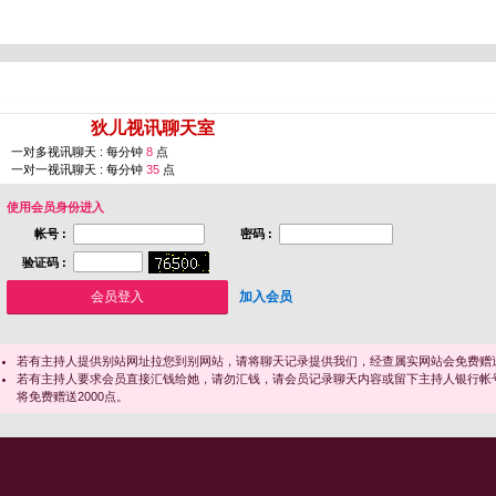
您即将进入 [
狄儿视讯聊天室
]
一对多视讯聊天 : 每分钟
8
点
一对一视讯聊天 : 每分钟
35
点
使用会员身份进入
帐号 :
密码 :
验证码 :
加入会员
若有主持人提供别站网址拉您到别网站，请将聊天记录提供我们，经查属实网站会免费赠送
若有主持人要求会员直接汇钱给她，请勿汇钱，请会员记录聊天内容或留下主持人银行帐
将免费赠送2000点。