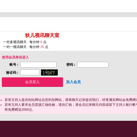
您即将进入 [
狄儿视讯聊天室
]
一对多视讯聊天 : 每分钟
6
点
一对一视讯聊天 : 每分钟
25
点
使用会员身份进入
帐号 :
密码 :
验证码 :
加入会员
若有主持人提供别站网址拉您到别网站，请将聊天记录提供我们，经查属实网站会免费赠送
若有主持人要求会员直接汇钱给她，请勿汇钱，请会员记录聊天内容或留下主持人银行帐
将免费赠送2000点。