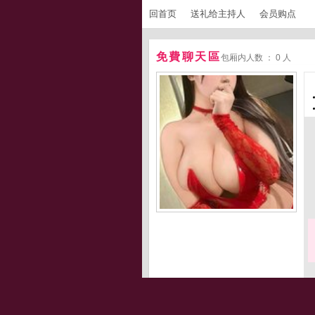
回首页
送礼给主持人
会员购点
免費聊天區
包厢内人数 ： 0 人