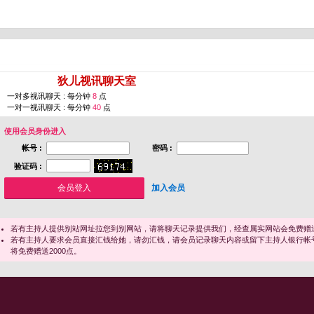
您即将进入 [
狄儿视讯聊天室
]
一对多视讯聊天 : 每分钟
8
点
一对一视讯聊天 : 每分钟
40
点
使用会员身份进入
帐号 :
密码 :
验证码 :
加入会员
若有主持人提供别站网址拉您到别网站，请将聊天记录提供我们，经查属实网站会免费赠送
若有主持人要求会员直接汇钱给她，请勿汇钱，请会员记录聊天内容或留下主持人银行帐
将免费赠送2000点。