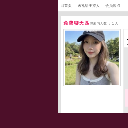
回首页
送礼给主持人
会员购点
免費聊天區
包厢内人数 ： 1 人