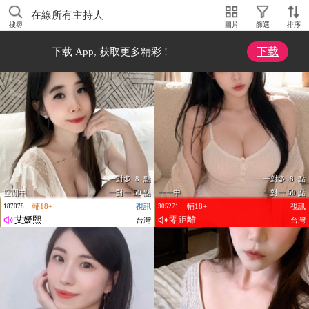
在線所有主持人
搜尋
圖片
篩選
排序
下载
下载 App, 获取更多精彩 !
一對多 8 點
一對多 8 點
空閒中
一對一 50 點
一一中
一對一 50 點
輔18+
視訊
輔18+
視訊
187078
305271
艾媛熙
零距離
台灣
台灣