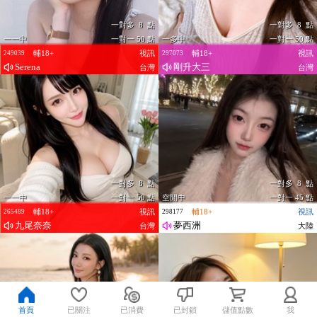
一對多 8 點
一對多 8 點
一一中
一對一 50 點
一多中
一對一 50 點
輔18+
視訊
輔18+
視訊
249039
297073
Serena
剛升大三
台灣
台灣
一對多 8 點
一對多 8 點
一一中
一對一 50 點
空閒中
一對一 45 點
輔18+
視訊
輔18+
視訊
265489
298177
九尾奈奈
夢西洲
台灣
大陸
首頁
已關注
已消費
已封鎖
儲值點數
我