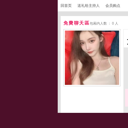
回首页
送礼给主持人
会员购点
免費聊天區
包厢内人数 ： 0 人