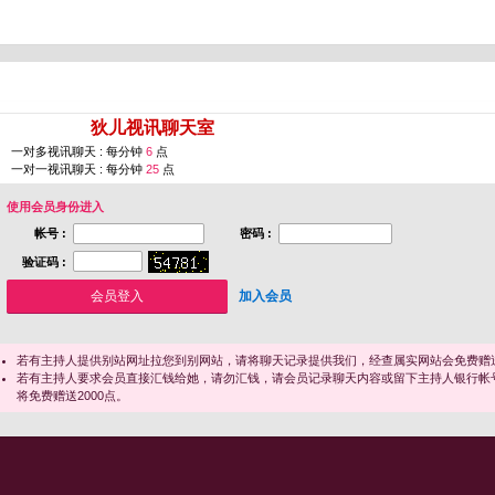
您即将进入 [
狄儿视讯聊天室
]
一对多视讯聊天 : 每分钟
6
点
一对一视讯聊天 : 每分钟
25
点
使用会员身份进入
帐号 :
密码 :
验证码 :
加入会员
若有主持人提供别站网址拉您到别网站，请将聊天记录提供我们，经查属实网站会免费赠送
若有主持人要求会员直接汇钱给她，请勿汇钱，请会员记录聊天内容或留下主持人银行帐
将免费赠送2000点。