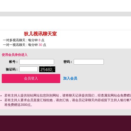
您即将进入 [
狄儿视讯聊天室
]
一对多视讯聊天 : 每分钟
8
点
一对一视讯聊天 : 每分钟
30
点
使用会员身份进入
帐号 :
密码 :
验证码 :
加入会员
若有主持人提供别站网址拉您到别网站，请将聊天记录提供我们，经查属实网站会免费赠送
若有主持人要求会员直接汇钱给她，请勿汇钱，请会员记录聊天内容或留下主持人银行帐
将免费赠送2000点。