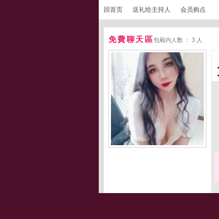
回首页
送礼给主持人
会员购点
免費聊天區
包厢内人数 ： 3 人